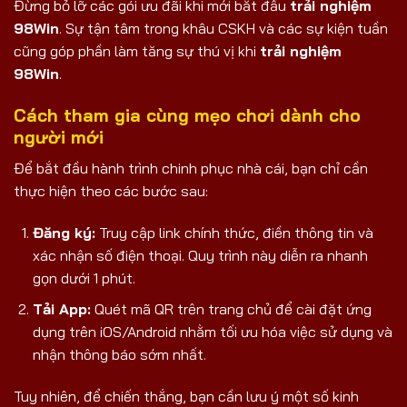
Đừng bỏ lỡ các gói ưu đãi khi mới bắt đầu
trải nghiệm
98Win
. Sự tận tâm trong khâu CSKH và các sự kiện tuần
cũng góp phần làm tăng sự thú vị khi
trải nghiệm
98Win
.
Cách tham gia cùng mẹo chơi dành cho
người mới
Để bắt đầu hành trình chinh phục nhà cái, bạn chỉ cần
thực hiện theo các bước sau:
Đăng ký:
Truy cập link chính thức, điền thông tin và
xác nhận số điện thoại. Quy trình này diễn ra nhanh
gọn dưới 1 phút.
Tải App:
Quét mã QR trên trang chủ để cài đặt ứng
dụng trên iOS/Android nhằm tối ưu hóa việc sử dụng và
nhận thông báo sớm nhất.
Tuy nhiên, để chiến thắng, bạn cần lưu ý một số kinh