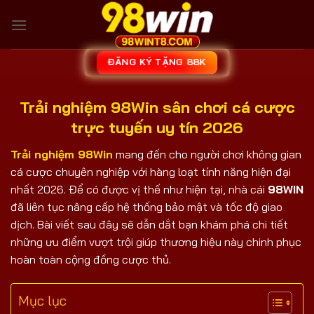
Bỏ
qua
nội
dung
ĐĂNG KÝ TẶNG 88K
Trải nghiệm 98Win sân chơi cá cược
trực tuyến uy tín 2026
Trải nghiệm 98Win
mang đến cho người chơi không gian
cá cược chuyên nghiệp với hàng loạt tính năng hiện đại
nhất 2026. Để có được vị thế như hiện tại, nhà cái
98WIN
đã liên tục nâng cấp hệ thống bảo mật và tốc độ giao
dịch. Bài viết sau đây sẽ dẫn dắt bạn khám phá chi tiết
những ưu điểm vượt trội giúp thương hiệu này chinh phục
hoàn toàn cộng đồng cược thủ.
Mục lục