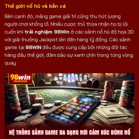
Thế giới nổ hũ và bắn cá
Bên cạnh đó, mảng game giải trí cũng thu hút lượng
người chơi khổng lồ. Nhiều cược thủ thừa nhận họ bị lôi
cuốn khi
trải nghiệm 98Win
ở các sảnh nổ hũ đồ họa 3D
với giải thưởng Jackpot lên đến hàng tỷ đồng. Các sảnh
game tại
98WIN
đều được cung cấp bởi những đối tác
hàng đầu thế giới, đảm bảo sự xanh chín trong từng vòng
quay.