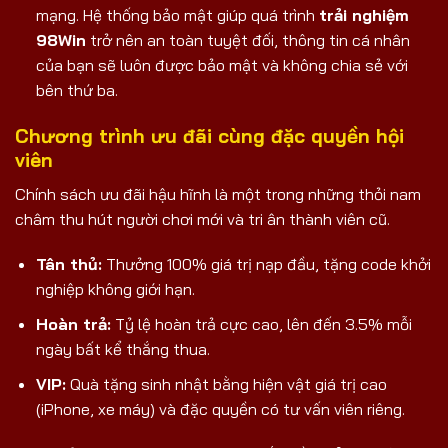
mạng. Hệ thống bảo mật giúp quá trình
trải nghiệm
98Win
trở nên an toàn tuyệt đối,
thông tin cá nhân
của bạn sẽ luôn được bảo mật và không chia sẻ với
bên thứ ba.
Chương trình ưu đãi cùng đặc quyền hội
viên
Chính sách ưu đãi hậu hĩnh là một trong những thỏi nam
châm thu hút người chơi mới và tri ân thành viên cũ.
Tân thủ:
Thưởng 100% giá trị nạp đầu, tặng code khởi
nghiệp không giới hạn.
Hoàn trả:
Tỷ lệ hoàn trả cực cao, lên đến 3.5% mỗi
ngày bất kể thắng thua.
VIP:
Quà tặng sinh nhật bằng hiện vật giá trị cao
(iPhone, xe máy) và đặc quyền có tư vấn viên riêng.