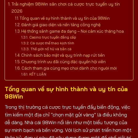
Trải nghiệm 98Win sân chơi cá cược trực tuyến uy tín
2026
Tổng quan về sự hình thành và uy tín của 98Win
Đánh giá giao diện và nền tảng công nghệ
Hệ thống sảnh game đa dạng – Nơi cảm xúc thăng hoa
Casino trực tuyến đẳng cấp
Cá cược thể thao kịch tính
Thế giới nổ hũ và bắn cá
Chính sách bảo mật và quy trình nạp rút tiền
Chương trình ưu đãi cùng đặc quyền hội viên
Cách tham gia cùng mẹo chơi dành cho người mới
KẾT LUẬN
Tổng quan về sự hình thành và uy tín của
98Win
Trong thị trường cá cược trực tuyến đầy biến động, việc
tìm kiếm một địa chỉ “chọn mặt gửi vàng” là điều không
dễ dàng. Nhà cái 98Win nổi lên như một biểu tượng của
sự minh bạch và bền vững. Với lịch sử phát triển hơn một
thập kỷ, đơn vị này đã xây dựng được một đế chế giải trí