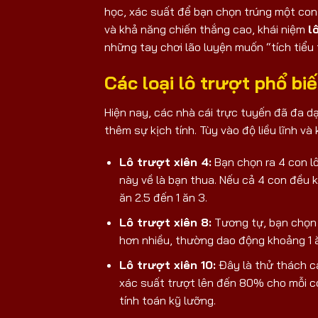
học, xác suất để bạn chọn trúng một con l
và khả năng chiến thắng cao, khái niệm
l
những tay chơi lão luyện muốn “tích tiểu 
Các loại lô trượt phổ bi
Hiện nay, các nhà cái trực tuyến đã đa d
thêm sự kịch tính. Tùy vào độ liều lĩnh và
Lô trượt xiên 4:
Bạn chọn ra 4 con lô
này về là bạn thua. Nếu cả 4 con đều k
ăn 2.5 đến 1 ăn 3.
Lô trượt xiên 8:
Tương tự, bạn chọn 
hơn nhiều, thường dao động khoảng 1 ă
Lô trượt xiên 10:
Đây là thử thách ca
xác suất trượt lên đến 80% cho mỗi co
tính toán kỹ lưỡng.