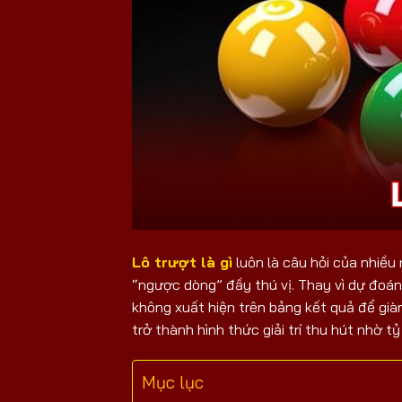
Lô trượt là gì
luôn là câu hỏi của nhiều 
“ngược dòng” đầy thú vị. Thay vì dự đoá
không xuất hiện trên bảng kết quả để già
trở thành hình thức giải trí thu hút nhờ t
Mục lục