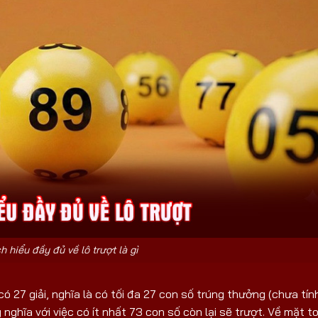
h hiểu đầy đủ về lô trượt là gì
có 27 giải, nghĩa là có tối đa 27 con số trúng thưởng (chưa tín
nghĩa với việc có ít nhất 73 con số còn lại sẽ trượt. Về mặt t