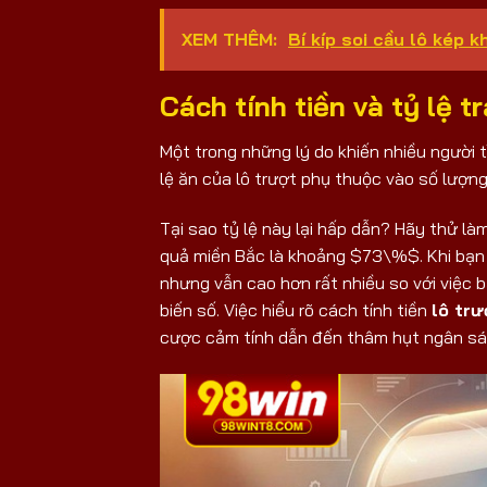
XEM THÊM:
Bí kíp soi cầu lô kép 
Cách tính tiền và tỷ lệ 
Một trong những lý do khiến nhiều người 
lệ ăn của lô trượt phụ thuộc vào số lượn
Tại sao tỷ lệ này lại hấp dẫn? Hãy thử là
quả miền Bắc là khoảng $73\%$. Khi bạn k
nhưng vẫn cao hơn rất nhiều so với việc 
biến số. Việc hiểu rõ cách tính tiền
lô trư
cược cảm tính dẫn đến thâm hụt ngân sá