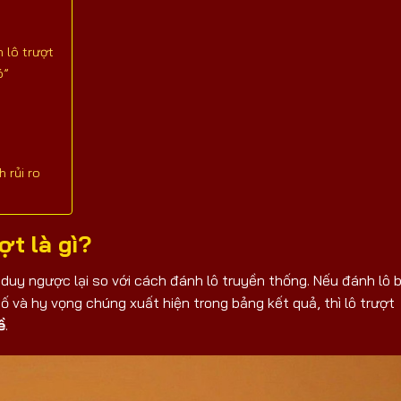
h lô trượt
ó”
h rủi ro
ợt là gì?
 duy ngược lại so với cách đánh lô truyền thống. Nếu đánh lô 
 và hy vọng chúng xuất hiện trong bảng kết quả, thì lô trượt
ề
.