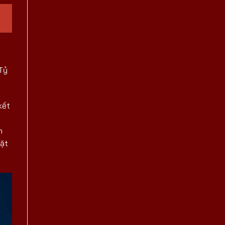
Tỷ
kết
m
đặt