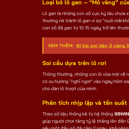
Loại bỏ lô gan – “Mỏ vàng” của
Lô gan là những con số cực kỳ lâu chưa x
thường né tránh lô gan vì sợ “nuôi mãi khô
con số đã gan từ 10-15 ngày trở lên thườ
XEM THÊM:
Bí kíp soi dàn 3 càng
Soi cầu dựa trên lô rơi
Thông thường, những con lô vừa mới về n
có xu hướng “nghỉ ngơi” vào ngày hôm sa
cho dàn lô trượt của mình.
Phân tích nhịp lặp và tần suất
Theo số liệu thống kê từ hệ thống
98WIN
giúp người chơi tăng tỷ lệ thắng lên đến
nếu một đầu số đã câm 2 ngày, khả năng 