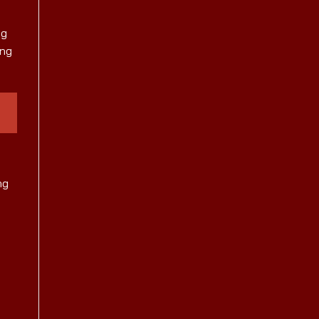
ng
ững
ng