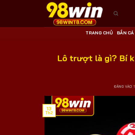
Bỏ
qua
nội
dung
TRANG CHỦ
BẮN CÁ
Lô trượt là gì? Bí 
ĐĂNG VÀO
13
Th2