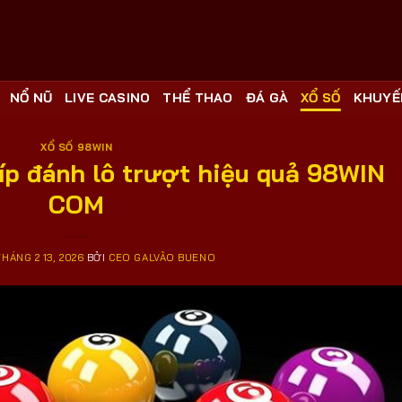
NỔ NŨ
LIVE CASINO
THỂ THAO
ĐÁ GÀ
XỔ SỐ
KHUYẾ
XỔ SỐ 98WIN
kíp đánh lô trượt hiệu quả 98WIN
COM
THÁNG 2 13, 2026
BỞI
CEO GALVÃO BUENO