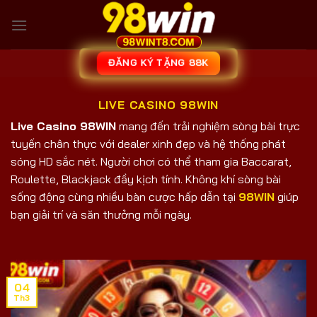
Bỏ
qua
nội
dung
ĐĂNG KÝ TẶNG 88K
LIVE CASINO 98WIN
Live Casino 98WIN
mang đến trải nghiệm sòng bài trực
tuyến chân thực với dealer xinh đẹp và hệ thống phát
sóng HD sắc nét. Người chơi có thể tham gia Baccarat,
Roulette, Blackjack đầy kịch tính. Không khí sòng bài
sống động cùng nhiều bàn cược hấp dẫn tại
98WIN
giúp
bạn giải trí và săn thưởng mỗi ngày.
04
Th3