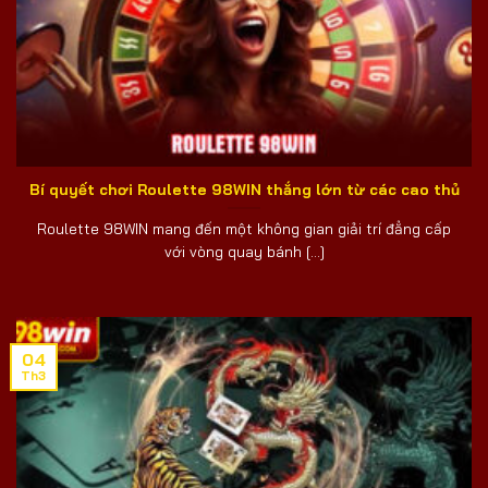
Bí quyết chơi Roulette 98WIN thắng lớn từ các cao thủ
Roulette 98WIN mang đến một không gian giải trí đẳng cấp
với vòng quay bánh [...]
04
Th3