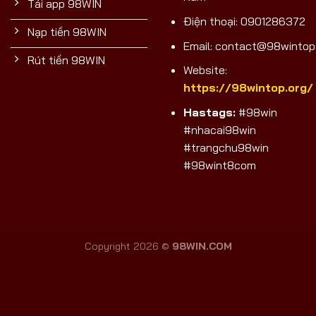
Tải app 98WIN
Điện thoại: 0901286372
Nạp tiền 98WIN
Email:
contact@98wintop.
Rút tiền 98WIN
Website:
https://98wintop.org/
Hastags:
#98win
#nhacai98win
#trangchu98win
#98wint8com
Copyright 2026 ©
98WIN.COM