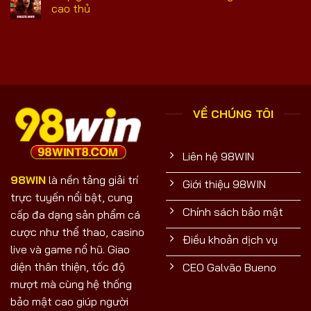
cao thủ
VỀ CHÚNG TÔI
Liên hệ 98WIN
98WIN
là nền tảng giải trí
Giới thiệu 98WIN
trực tuyến nổi bật, cung
Chính sách bảo mật
cấp đa dạng sản phẩm cá
cược như thể thao, casino
Điều khoản dịch vụ
live và game nổ hũ. Giao
diện thân thiện, tốc độ
CEO Galvão Bueno
mượt mà cùng hệ thống
bảo mật cao giúp người