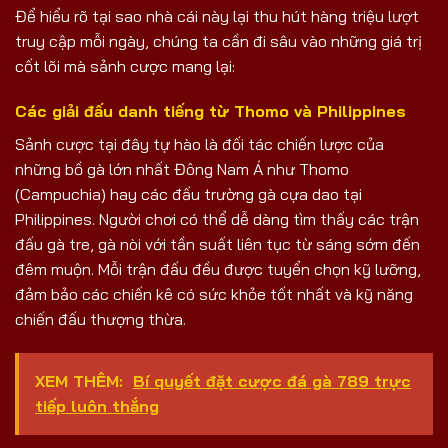
Để hiểu rõ tại sao nhà cái này lại thu hút hàng triệu lượt
truy cập mỗi ngày, chúng ta cần đi sâu vào những giá trị
cốt lõi mà sảnh cược mang lại:
Các giải đấu danh tiếng từ Thomo và Philippines
Sảnh cược tại đây tự hào là đối tác chiến lược của
những bồ gà lớn nhất Đông Nam Á như Thomo
(Campuchia) hay các đấu trường gà cựa dao tại
Philippines. Người chơi có thể dễ dàng tìm thấy các trận
đấu gà tre, gà nòi với tần suất liên tục từ sáng sớm đến
đêm muộn. Mỗi trận đấu đều được tuyển chọn kỹ lưỡng,
đảm bảo các chiến kê có sức khỏe tốt nhất và kỹ năng
chiến đấu thượng thừa.
XEM THÊM:
Bí quyết đặt cược đá gà 789 trực
tiếp luôn thắng