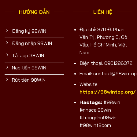
HƯỚNG DẪN
LIÊN HỆ
Địa chỉ: 370 Đ. Phan
Đăng ký 98WIN
Văn Trị, Phường 5, Gò
Đăng nhập 98WIN
Vấp, Hồ Chí Minh, Việt
Nam
Tải app 98WIN
Điện thoại: 0901286372
Nạp tiền 98WIN
Email:
contact@98wintop.
Rút tiền 98WIN
Website:
https://98wintop.org/
Hastags:
#98win
#nhacai98win
#trangchu98win
#98wint8com