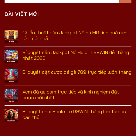
BÀI VIẾT MỚI
Chiến thuật săn Jackpot Nổ hũ MG rinh quà cực
lớn mới nhất
Bí quyết săn Jackpot Nổ Hũ JILI 98WIN dễ thắng
nhất 2026
Bí quyết đặt cược đá gà 789 trực tiếp luôn thắng
Xem đá gà cam trực tiếp và kinh nghiệm đặt
cược mới nhất
Bí quyết chơi Roulette 98WIN thắng lớn từ các
cao thủ