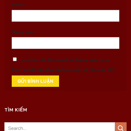
Email
*
Trang web
Lưu tên của tôi, email, và trang web trong
trình duyệt này cho lần bình luận kế tiếp của tôi.
TÌM KIẾM