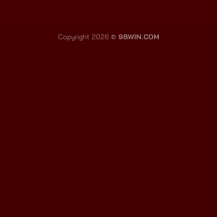
Copyright 2026 ©
98WIN.COM