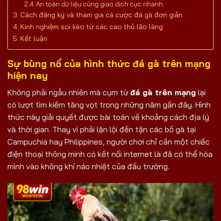
An toàn dữ liệu cùng giao dịch cực nhanh
Cách đăng ký và tham gia cá cược đá gà đơn giản
Kinh nghiệm soi kèo từ các cao thủ lão làng
Kết luận
Sự bùng nổ của hình thức đá gà trên mạng
hiện nay
Không phải ngẫu nhiên mà cụm từ
đá gà trên mạng
lại
có lượt tìm kiếm tăng vọt trong những năm gần đây. Hình
thức này giải quyết được bài toán về khoảng cách địa lý
và thời gian. Thay vì phải lặn lội đến tận các bồ gà tại
Campuchia hay Philippines, người chơi chỉ cần một chiếc
điện thoại thông minh có kết nối internet là đã có thể hòa
mình vào không khí náo nhiệt của đấu trường.