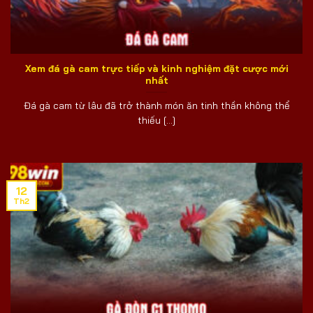
Xem đá gà cam trực tiếp và kinh nghiệm đặt cược mới
nhất
Đá gà cam từ lâu đã trở thành món ăn tinh thần không thể
thiếu [...]
12
Th2