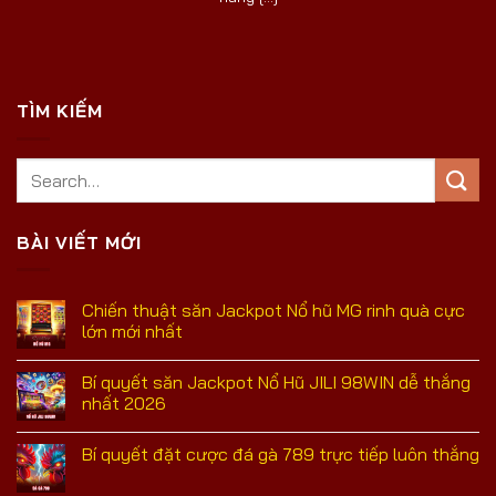
TÌM KIẾM
BÀI VIẾT MỚI
Chiến thuật săn Jackpot Nổ hũ MG rinh quà cực
lớn mới nhất
Bí quyết săn Jackpot Nổ Hũ JILI 98WIN dễ thắng
nhất 2026
Bí quyết đặt cược đá gà 789 trực tiếp luôn thắng