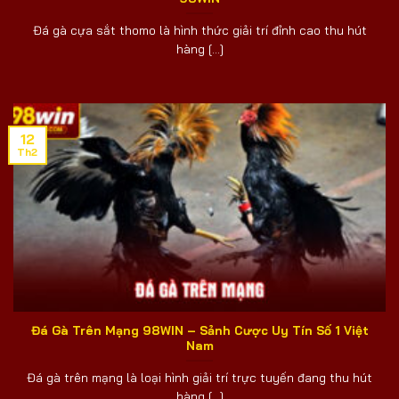
Đá gà cựa sắt thomo là hình thức giải trí đỉnh cao thu hút
hàng [...]
12
Th2
Đá Gà Trên Mạng 98WIN – Sảnh Cược Uy Tín Số 1 Việt
Nam
Đá gà trên mạng là loại hình giải trí trực tuyến đang thu hút
hàng [...]