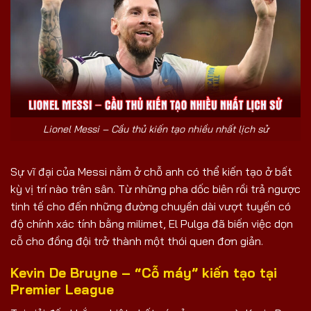
Lionel Messi – Cầu thủ kiến tạo nhiều nhất lịch sử
Sự vĩ đại của Messi nằm ở chỗ anh có thể kiến tạo ở bất
kỳ vị trí nào trên sân. Từ những pha dốc biên rồi trả ngược
tinh tế cho đến những đường chuyền dài vượt tuyến có
độ chính xác tính bằng milimet, El Pulga đã biến việc dọn
cỗ cho đồng đội trở thành một thói quen đơn giản.
Kevin De Bruyne – “Cỗ máy” kiến tạo tại
Premier League