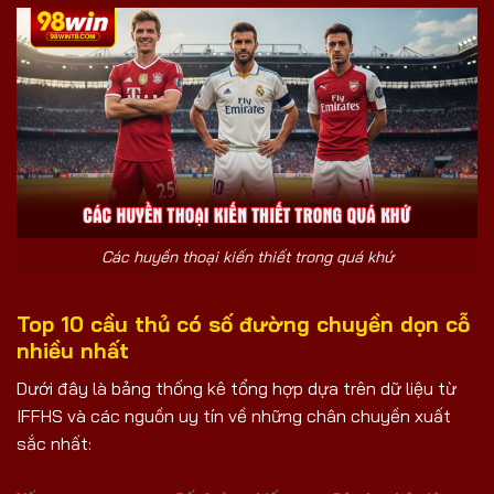
Các huyền thoại kiến thiết trong quá khứ
Top 10 cầu thủ có số đường chuyền dọn cỗ
nhiều nhất
Dưới đây là bảng thống kê tổng hợp dựa trên dữ liệu từ
IFFHS và các nguồn uy tín về những chân chuyền xuất
sắc nhất: