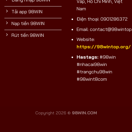
Vấp, Hồ Chí Minh, Việt
Nam
Tải app 98WIN
Điện thoại: 0901286372
Nạp tiền 98WIN
Email:
contact@98wintop.
Rút tiền 98WIN
Website:
https://98wintop.org/
Hastags:
#98win
#nhacai98win
#trangchu98win
#98wint8com
Copyright 2026 ©
98WIN.COM