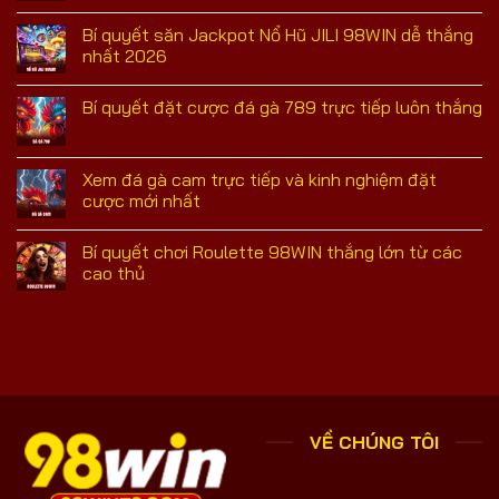
Bí quyết săn Jackpot Nổ Hũ JILI 98WIN dễ thắng
nhất 2026
Bí quyết đặt cược đá gà 789 trực tiếp luôn thắng
Xem đá gà cam trực tiếp và kinh nghiệm đặt
cược mới nhất
Bí quyết chơi Roulette 98WIN thắng lớn từ các
cao thủ
VỀ CHÚNG TÔI